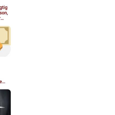
gtig
son,
r
e
r og