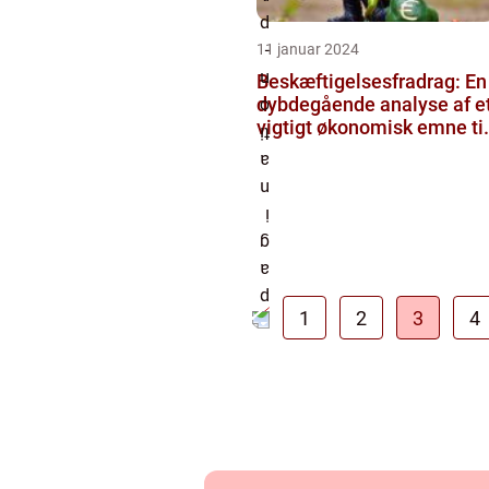
11 januar 2024
Beskæftigelsesfradrag: En
dybdegående analyse af e
vigtigt økonomisk emne til
investorer og finansf...
1
2
3
4