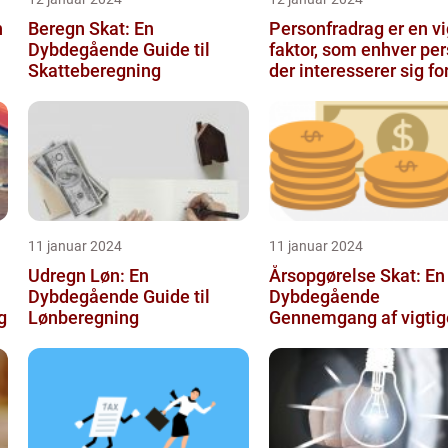
n
Beregn Skat: En
Personfradrag er en vi
Dybdegående Guide til
faktor, som enhver per
Skatteberegning
der interesserer sig fo
skatter og personlig ...
11 januar 2024
11 januar 2024
Udregn Løn: En
Årsopgørelse Skat: En
Dybdegående Guide til
Dybdegående
g
Lønberegning
Gennemgang af vigtig
aspekter for investore
finansfolk