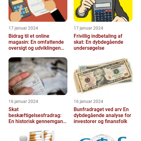
17 januar 2024
17 januar 2024
Bidrag til et online
Frivillig indbetaling af
magasin: En omfattende
skat: En dybdegående
oversigt og udviklingen
undersøgelse
over tid
16 januar 2024
16 januar 2024
Skat
Bunfradraget ved arv En
beskæftigelsesfradrag:
dybdegående analyse for
En historisk gennemgang
investorer og finansfolk
af et vigtigt
skattefritagelsesprogram
for inves...