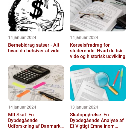
14 januar 2024
14 januar 2024
Børnebidrag satser - Alt
Kørselsfradrag for
hvad du behøver at vide
studerende: Hvad du bør
vide og historisk udvikling
14 januar 2024
13 januar 2024
MIt Skat: En
Skatopgørelse: En
Dybdegående
Dybdegående Analyse af
Udforskning af Danmarks
Et Vigtigt Emne inom
Skattesystem
Skatteverdenen