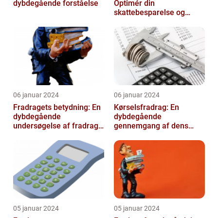
dybdegående forståelse
Optimér din
skattebesparelse og
arbejdseffektivitet
06 januar 2024
06 januar 2024
Fradragets betydning: En
Kørselsfradrag: En
dybdegående
dybdegående
undersøgelse af fradrag
gennemgang af dens
og dets udvikling gennem
betydning og udvikling
tiden
over tid
05 januar 2024
05 januar 2024