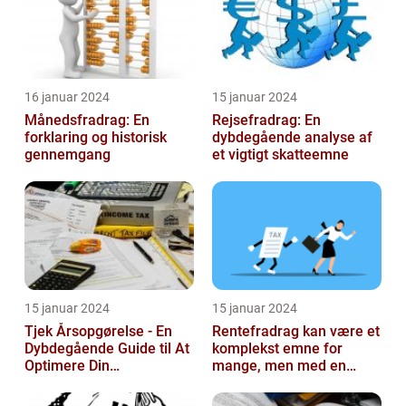
16 januar 2024
15 januar 2024
Månedsfradrag: En
Rejsefradrag: En
forklaring og historisk
dybdegående analyse af
gennemgang
et vigtigt skatteemne
15 januar 2024
15 januar 2024
Tjek Årsopgørelse - En
Rentefradrag kan være et
Dybdegående Guide til At
komplekst emne for
Optimere Din
mange, men med en
Selvangivelse
rentefradrag beregner
kan man nemt og ...