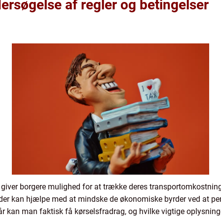
rsøgelse af regler og betingelser
r giver borgere mulighed for at trække deres transportomkostninge
 der kan hjælpe med at mindske de økonomiske byrder ved at pendl
 kan man faktisk få kørselsfradrag, og hvilke vigtige oplysnin