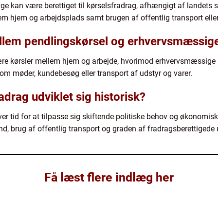
 kan være berettiget til kørselsfradrag, afhængigt af landets 
m hjem og arbejdsplads samt brugen af offentlig transport eller 
llem pendlingskørsel og erhvervsmæssige
lære kørsler mellem hjem og arbejde, hvorimod erhvervsmæssige k
m møder, kundebesøg eller transport af udstyr og varer.
drag udviklet sig historisk?
over tid for at tilpasse sig skiftende politiske behov og økonomi
nd, brug af offentlig transport og graden af fradragsberettigede u
Få læst flere indlæg her