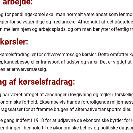
l arbejde:
adrag for pendlingskørsel skal man normalt være ansat som lønmod
 regler for selvstændige og freelancere. Afhængigt af det pågæld
n mellem hjem og arbejdsplads, og om man benytter offentlig tran
kørsler:
ørselsfradrag, er for erhvervsmæssige kørsler. Dette omfatter k
undebesøg eller transport af udstyr og varer. Det er vigtigt a
slen er erhvervsmæssig.
g af kørselsfradrag:
g har været præget af ændringer i lovgivning og regler i forskell
konomiske forhold. Eksempelvis har de foruroligende miljømæssi
adragssatser for at fremme brugen af alternative transportmidler.
e gang indført i 1918 for at udjævne de økonomiske byrder for l
e ændringer i henhold til de økonomiske behov og politiske dags