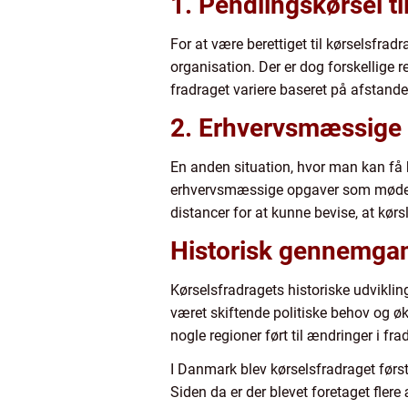
1. Pendlingskørsel ti
For at være berettiget til kørselsfr
organisation. Der er dog forskellige
fradraget variere baseret på afstande
2. Erhvervsmæssige 
En anden situation, hvor man kan få k
erhvervsmæssige opgaver som møder, k
distancer for at kunne bevise, at kør
Historisk gennemgan
Kørselsfradragets historiske udviklin
været skiftende politiske behov og ø
nogle regioner ført til ændringer i fr
I Danmark blev kørselsfradraget først
Siden da er der blevet foretaget fler