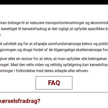
er kan bidrage til at reducere transportomkostninger og økonomi
berettiget til kørselsfradrag er det vigtigt at opfylde specifikke
.
 udviklet sig for at afspejle samfundsmæssige behov og politisk
vningen og drage fordel af de tilgængelige skattemæssige for
iver eller en revisor for at sikre, at man opfylder alle betingel
draget. Med den rette viden og rettidig opfølgning kan kørselsf
stninger i forbindelse med deres arbejde eller erhverv.
FAQ
 kørselsfradrag?