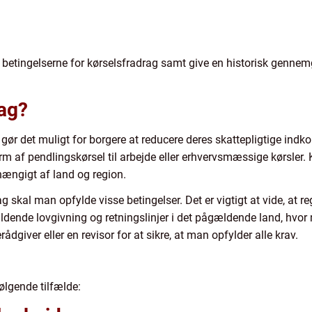
og betingelserne for kørselsfradrag samt give en historisk genn
rag?
 gør det muligt for borgere at reducere deres skattepligtige indko
rm af pendlingskørsel til arbejde eller erhvervsmæssige kørsler. 
hængigt af land og region.
ag skal man opfylde visse betingelser. Det er vigtigt at vide, at re
ende lovgivning og retningslinjer i det pågældende land, hvor 
dgiver eller en revisor for at sikre, at man opfylder alle krav.
ølgende tilfælde: