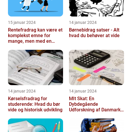
15 januar 2024
14 januar 2024
Rentefradrag kan være et
Børnebidrag satser - Alt
komplekst emne for
hvad du behøver at vide
mange, men med en
rentefradrag beregner
kan man nemt og ...
14 januar 2024
14 januar 2024
Kørselsfradrag for
MIt Skat: En
studerende: Hvad du bør
Dybdegående
vide og historisk udvikling
Udforskning af Danmarks
Skattesystem