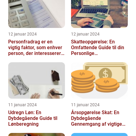
12 januar 2024
12 januar 2024
Personfradrag er en
Skatteopgørelse: En
vigtig faktor, som enhver
Omfattende Guide til din
person, der interesserer
Personlige
sig for skatter og
Skatteafregning
personlig ...
11 januar 2024
11 januar 2024
Udregn Løn: En
Årsopgørelse Skat: En
Dybdegående Guide til
Dybdegående
Lønberegning
Gennemgang af vigtige
aspekter for investorer og
finansfolk