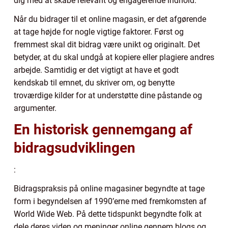
dig med at skabe relevant og engagerende indhold.
Når du bidrager til et online magasin, er det afgørende
at tage højde for nogle vigtige faktorer. Først og
fremmest skal dit bidrag være unikt og originalt. Det
betyder, at du skal undgå at kopiere eller plagiere andres
arbejde. Samtidig er det vigtigt at have et godt
kendskab til emnet, du skriver om, og benytte
troværdige kilder for at understøtte dine påstande og
argumenter.
En historisk gennemgang af
bidragsudviklingen
:
Bidragspraksis på online magasiner begyndte at tage
form i begyndelsen af 1990’erne med fremkomsten af
World Wide Web. På dette tidspunkt begyndte folk at
dele deres viden og meninger online gennem blogs og