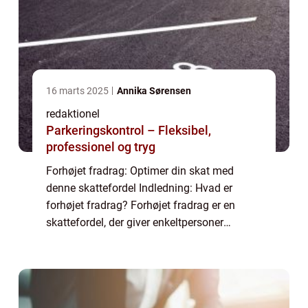
16 marts 2025
Annika Sørensen
redaktionel
Parkeringskontrol – Fleksibel,
professionel og tryg
Forhøjet fradrag: Optimer din skat med
denne skattefordel Indledning: Hvad er
forhøjet fradrag? Forhøjet fradrag er en
skattefordel, der giver enkeltpersoner
mulighed for at reducere deres skattebyrde
ved at trække en større mængde af deres
indkomst ...