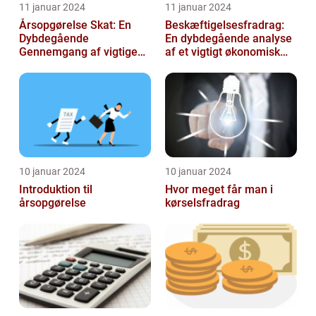
11 januar 2024
11 januar 2024
Årsopgørelse Skat: En
Beskæftigelsesfradrag:
Dybdegående
En dybdegående analyse
Gennemgang af vigtige
af et vigtigt økonomisk
aspekter for investorer og
emne til investorer og
finansfolk
finansf...
10 januar 2024
10 januar 2024
Introduktion til
Hvor meget får man i
årsopgørelse
kørselsfradrag