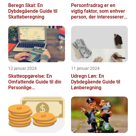
Beregn Skat: En
Personfradrag er en
Dybdegående Guide til
vigtig faktor, som enhver
Skatteberegning
person, der interesserer
sig for skatter og
personlig ...
12 januar 2024
11 januar 2024
Skatteopgørelse: En
Udregn Løn: En
Omfattende Guide til din
Dybdegående Guide til
Personlige
Lønberegning
Skatteafregning