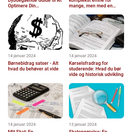
Dybdegående Guide til At
komplekst emne for
Optimere Din
mange, men med en
Selvangivelse
rentefradrag beregner
kan man nemt og ...
14 januar 2024
14 januar 2024
Børnebidrag satser - Alt
Kørselsfradrag for
hvad du behøver at vide
studerende: Hvad du bør
vide og historisk udvikling
14 januar 2024
13 januar 2024
MIt Skat: En
Skatopgørelse: En