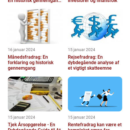
En historisk gennemgang
investorer og finansfolk
af et vigtigt
skattefritagelsesprogram
for inves...
16 januar 2024
15 januar 2024
Månedsfradrag: En
Rejsefradrag: En
forklaring og historisk
dybdegående analyse af
gennemgang
et vigtigt skatteemne
15 januar 2024
15 januar 2024
Tjek Årsopgørelse - En
Rentefradrag kan være et