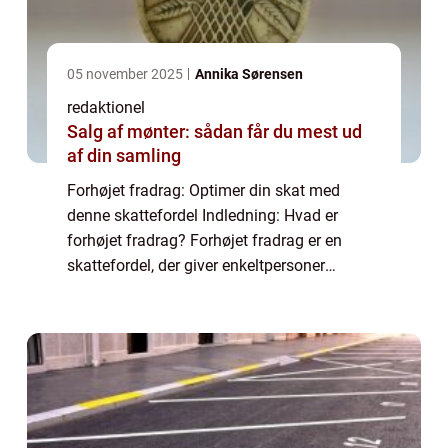
05 november 2025
Annika Sørensen
redaktionel
Salg af mønter: sådan får du mest ud
af din samling
Forhøjet fradrag: Optimer din skat med
denne skattefordel Indledning: Hvad er
forhøjet fradrag? Forhøjet fradrag er en
skattefordel, der giver enkeltpersoner
mulighed for at reducere deres skattebyrde
ved at trække en større mængde af deres
indkomst ...