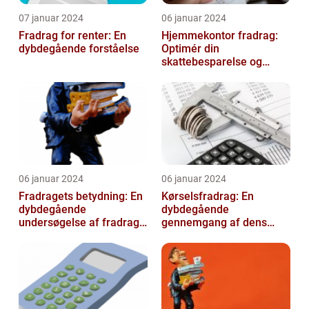
07 januar 2024
06 januar 2024
Fradrag for renter: En
Hjemmekontor fradrag:
dybdegående forståelse
Optimér din
skattebesparelse og
arbejdseffektivitet
06 januar 2024
06 januar 2024
Fradragets betydning: En
Kørselsfradrag: En
dybdegående
dybdegående
undersøgelse af fradrag
gennemgang af dens
og dets udvikling gennem
betydning og udvikling
tiden
over tid