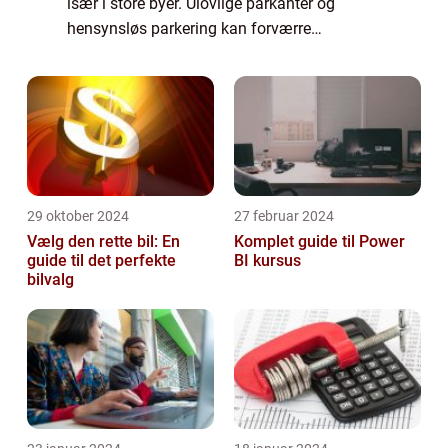
især i store byer. Ulovlige parkanter og
hensynsløs parkering kan forværre
situationen yderligere. Men frygt ej, der
findes en løsni...
29 oktober 2024
27 februar 2024
Vælg den rette bil: En
Komplet guide til Power
guide til det perfekte
BI kursus
bilvalg