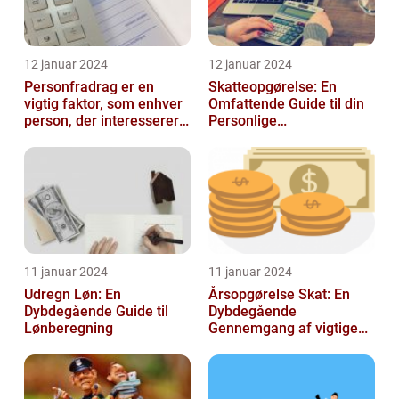
12 januar 2024
12 januar 2024
Personfradrag er en
Skatteopgørelse: En
vigtig faktor, som enhver
Omfattende Guide til din
person, der interesserer
Personlige
sig for skatter og
Skatteafregning
personlig ...
11 januar 2024
11 januar 2024
Udregn Løn: En
Årsopgørelse Skat: En
Dybdegående Guide til
Dybdegående
Lønberegning
Gennemgang af vigtige
aspekter for investorer og
finansfolk