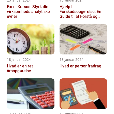
23 januar 2024
18 januar 2024
Excel Kursus: Styrk din
Hjælp til
virksomheds analytiske
Forskudsopgørelse: En
evner
Guide til at Forstå og
Optimere Din Skat
18 januar 2024
18 januar 2024
Hvad er en ret
Hvad er personfradrag
årsopgørelse