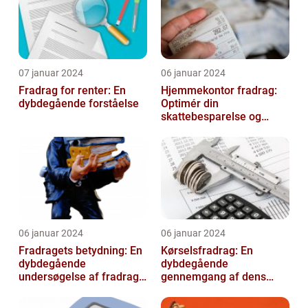
07 januar 2024
06 januar 2024
Fradrag for renter: En
Hjemmekontor fradrag:
dybdegående forståelse
Optimér din
skattebesparelse og
arbejdseffektivitet
06 januar 2024
06 januar 2024
Fradragets betydning: En
Kørselsfradrag: En
dybdegående
dybdegående
undersøgelse af fradrag
gennemgang af dens
og dets udvikling gennem
betydning og udvikling
tiden
over tid