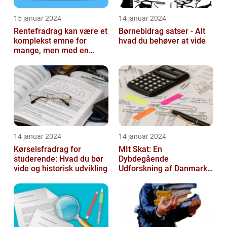
15 januar 2024
14 januar 2024
Rentefradrag kan være et
Børnebidrag satser - Alt
komplekst emne for
hvad du behøver at vide
mange, men med en
rentefradrag beregner
kan man nemt og ...
14 januar 2024
14 januar 2024
Kørselsfradrag for
MIt Skat: En
studerende: Hvad du bør
Dybdegående
vide og historisk udvikling
Udforskning af Danmarks
Skattesystem