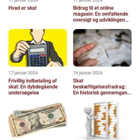
17 januar 2024
17 januar 2024
Hvad er skat
Bidrag til et online
magasin: En omfattende
oversigt og udviklingen
over tid
17 januar 2024
16 januar 2024
Frivillig indbetaling af
Skat
skat: En dybdegående
beskæftigelsesfradrag:
undersøgelse
En historisk gennemgang
af et vigtigt
skattefritagelsesprogram
for inves...