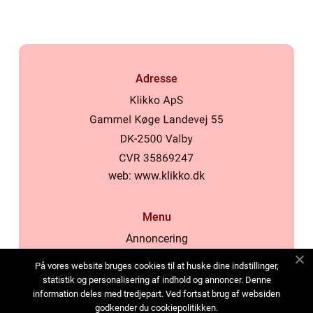
deres økono...
Adresse
web:
www.klikko.dk
Menu
Annoncering
Om os
På vores website bruges cookies til at huske dine indstillinger,
Cookies
statistik og personalisering af indhold og annoncer. Denne
information deles med tredjepart. Ved fortsat brug af websiden
Kontakt os
godkender du cookiepolitikken.