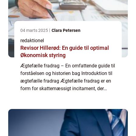
04 marts 2025
Clara Petersen
redaktionel
Revisor Hillerød: En guide til optimal
Økonomisk styring
Ægtefælle fradrag – En omfattende guide til
forståelsen og historien bag Introduktion til
ægtefælle fradrag Ægtefælle fradrag er en
form for skattemæssigt incitament, der
gives til ægtefæller, der opfylder visse regler
og betingelser. Dette fra...