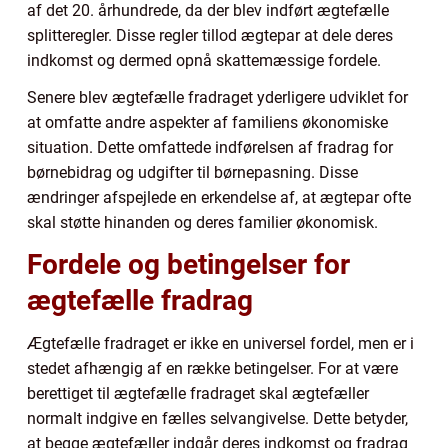
af det 20. århundrede, da der blev indført ægtefælle
splitteregler. Disse regler tillod ægtepar at dele deres
indkomst og dermed opnå skattemæssige fordele.
Senere blev ægtefælle fradraget yderligere udviklet for
at omfatte andre aspekter af familiens økonomiske
situation. Dette omfattede indførelsen af fradrag for
børnebidrag og udgifter til børnepasning. Disse
ændringer afspejlede en erkendelse af, at ægtepar ofte
skal støtte hinanden og deres familier økonomisk.
Fordele og betingelser for
ægtefælle fradrag
Ægtefælle fradraget er ikke en universel fordel, men er i
stedet afhængig af en række betingelser. For at være
berettiget til ægtefælle fradraget skal ægtefæller
normalt indgive en fælles selvangivelse. Dette betyder,
at begge ægtefæller indgår deres indkomst og fradrag