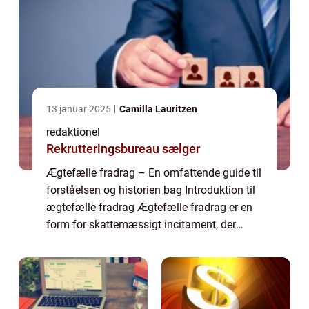
13 januar 2025
Camilla Lauritzen
redaktionel
Rekrutteringsbureau sælger
Ægtefælle fradrag – En omfattende guide til
forståelsen og historien bag Introduktion til
ægtefælle fradrag Ægtefælle fradrag er en
form for skattemæssigt incitament, der
gives til ægtefæller, der opfylder visse regler
og betingelser. Dette fra...