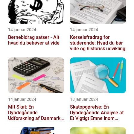
14 januar 2024
14 januar 2024
Børnebidrag satser - Alt
Kørselsfradrag for
hvad du behøver at vide
studerende: Hvad du bør
vide og historisk udvikling
14 januar 2024
13 januar 2024
MIt Skat: En
Skatopgørelse: En
Dybdegående
Dybdegående Analyse af
Udforskning af Danmarks
Et Vigtigt Emne inom
Skattesystem
Skatteverdenen