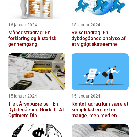
16 januar 2024
15 januar 2024
Månedsfradrag: En
Rejsefradrag: En
forklaring og historisk
dybdegående analyse af
gennemgang
et vigtigt skatteemne
15 januar 2024
15 januar 2024
Tjek Årsopgørelse - En
Rentefradrag kan være et
Dybdegående Guide til At
komplekst emne for
Optimere Din
mange, men med en
Selvangivelse
rentefradrag beregner
kan man nemt og ...