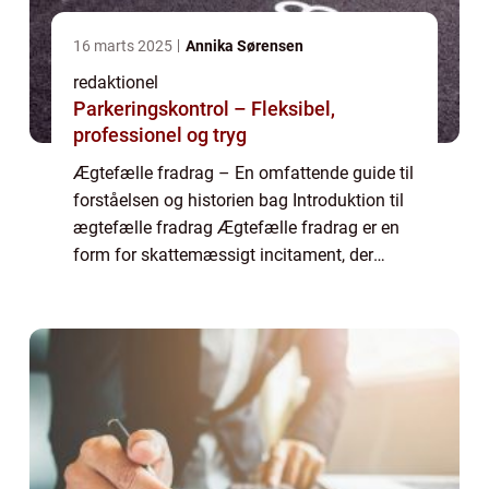
16 marts 2025
Annika Sørensen
redaktionel
Parkeringskontrol – Fleksibel,
professionel og tryg
Ægtefælle fradrag – En omfattende guide til
forståelsen og historien bag Introduktion til
ægtefælle fradrag Ægtefælle fradrag er en
form for skattemæssigt incitament, der
gives til ægtefæller, der opfylder visse regler
og betingelser. Dette fra...