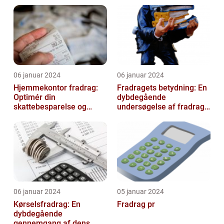
06 januar 2024
06 januar 2024
Hjemmekontor fradrag:
Fradragets betydning: En
Optimér din
dybdegående
skattebesparelse og
undersøgelse af fradrag
arbejdseffektivitet
og dets udvikling gennem
tiden
06 januar 2024
05 januar 2024
Kørselsfradrag: En
Fradrag pr
dybdegående
gennemgang af dens