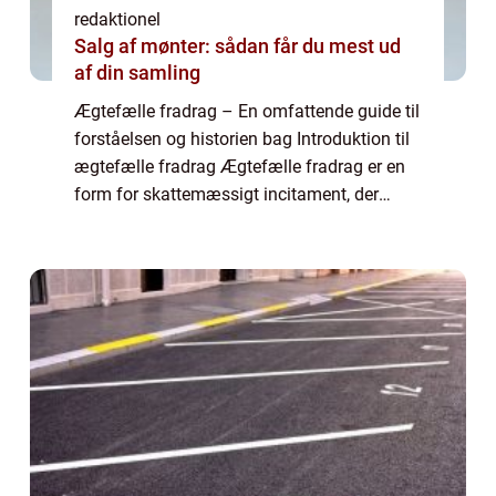
redaktionel
Salg af mønter: sådan får du mest ud
af din samling
Ægtefælle fradrag – En omfattende guide til
forståelsen og historien bag Introduktion til
ægtefælle fradrag Ægtefælle fradrag er en
form for skattemæssigt incitament, der
gives til ægtefæller, der opfylder visse regler
og betingelser. Dette fra...