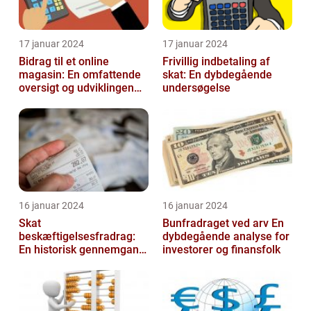
17 januar 2024
17 januar 2024
Bidrag til et online
Frivillig indbetaling af
magasin: En omfattende
skat: En dybdegående
oversigt og udviklingen
undersøgelse
over tid
16 januar 2024
16 januar 2024
Skat
Bunfradraget ved arv En
beskæftigelsesfradrag:
dybdegående analyse for
En historisk gennemgang
investorer og finansfolk
af et vigtigt
skattefritagelsesprogram
for inves...