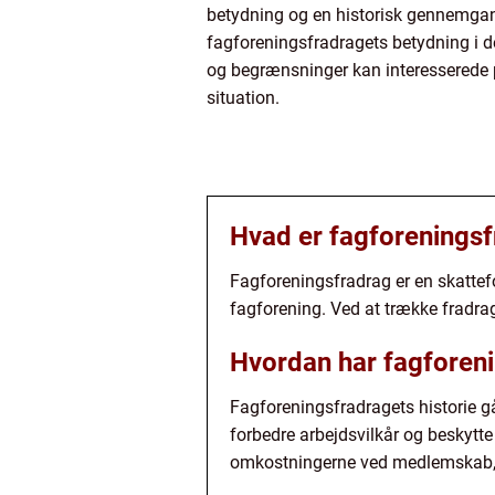
betydning og en historisk gennemgang
fagforeningsfradragets betydning i 
og begrænsninger kan interesserede p
situation.
Hvad er fagforenings
Fagforeningsfradrag er en skattefor
fagforening. Ved at trække fradra
Hvordan har fagforenin
Fagforeningsfradragets historie går
forbedre arbejdsvilkår og beskytte
omkostningerne ved medlemskab, m