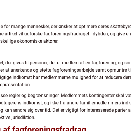
ne for mange mennesker, der ønsker at optimere deres skattebyrd
 artikel vil udforske fagforeningsfradraget i dybden, og give e
orskellige økonomiske aktører.
l, der gives til personer, der er medlem af en fagforening, og som
 er at anerkende og støtte fagforeningsarbejde samt opmuntre t
pligtige indkomst har medlemmerne mulighed for at reducere der
repræsentation.
isse regler og begrænsninger. Medlemmets kontingenter skal vær
dtagerens indkomst, og ikke fra andre familiemedlemmers indk
 og kan ændre sig over tid. Det er vigtigt for interesserede parter
tive jurisdiktion.
g af fagforeningsfradrag