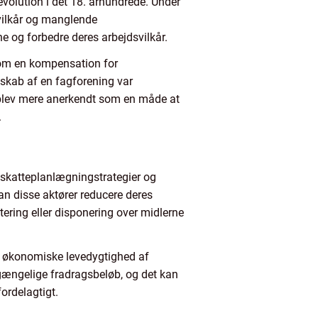
revolution i det 18. århundrede. Under
vilkår og manglende
ne og forbedre deres arbejdsvilkår.
 som en kompensation for
skab af en fagforening var
 blev mere anerkendt som en måde at
.
r skatteplanlægningstrategier og
n disse aktører reducere deres
tering eller disponering over midlerne
n økonomiske levedygtighed af
ilgængelige fradragsbeløb, og det kan
ordelagtigt.