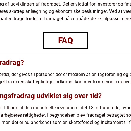
 af udviklingen af fradraget. Det er vigtigt for investorer og
deres skatteplanlægning og økonomiske beslutninger. Ved at v
arter drage fordel af fradraget på en måde, der er tilpasset de
FAQ
fradrag?
del, der gives til personer, der er medlem af en fagforening og b
get fra deres skattepligtige indkomst kan medlemmerne reducer
gsfradrag udviklet sig over tid?
 tilbage til den industrielle revolution i det 18. århundrede, hv
 arbejderes rettigheder. I begyndelsen blev fradraget betragtet
en det er nu anerkendt som en skattefordel og incitament til