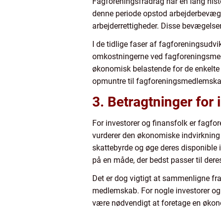
Fagforeningsfradrag har en lang histor
denne periode opstod arbejderbevæge
arbejderrettigheder. Disse bevægelser
I de tidlige faser af fagforeningsud
omkostningerne ved fagforeningsmedl
økonomisk belastende for de enkelte
opmuntre til fagforeningsmedlemskab 
3. Betragtninger for 
For investorer og finansfolk er fagfo
vurderer den økonomiske indvirkning 
skattebyrde og øge deres disponible i
på en måde, der bedst passer til der
Det er dog vigtigt at sammenligne f
medlemskab. For nogle investorer og f
være nødvendigt at foretage en økon