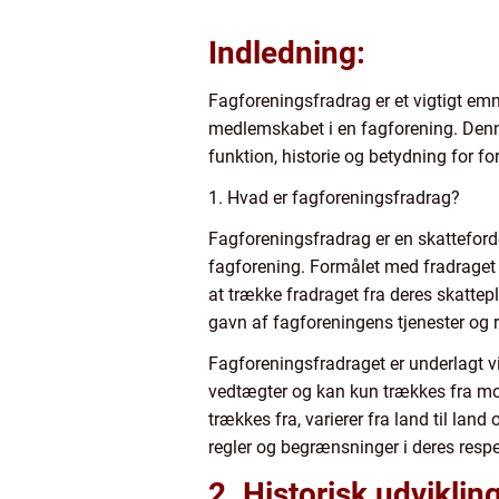
Indledning:
Fagforeningsfradrag er et vigtigt em
medlemskabet i en fagforening. Denne
funktion, historie og betydning for f
1. Hvad er fagforeningsfradrag?
Fagforeningsfradrag er en skatteforde
fagforening. Formålet med fradraget
at trække fradraget fra deres skatte
gavn af fagforeningens tjenester og 
Fagforeningsfradraget er underlagt v
vedtægter og kan kun trækkes fra mo
trækkes fra, varierer fra land til land
regler og begrænsninger i deres respek
2. Historisk udviklin