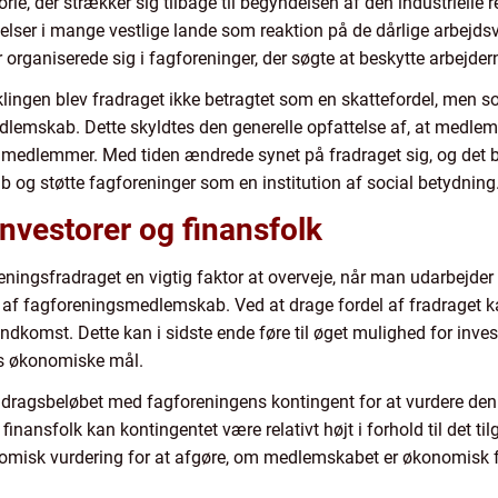
ie, der strækker sig tilbage til begyndelsen af den industrielle 
lser i mange vestlige lande som reaktion på de dårlige arbejds
 organiserede sig i fagforeninger, der søgte at beskytte arbejder
viklingen blev fradraget ikke betragtet som en skattefordel, men
emskab. Dette skyldtes den generelle opfattelse af, at medlem
 medlemmer. Med tiden ændrede synet på fradraget sig, og det
og støtte fagforeninger som en institution af social betydning
investorer og finansfolk
reningsfradraget en vigtig faktor at overveje, når man udarbejde
af fagforeningsmedlemskab. Ved at drage fordel af fradraget ka
ndkomst. Dette kan i sidste ende føre til øget mulighed for inves
es økonomiske mål.
radragsbeløbet med fagforeningens kontingent for at vurdere de
inansfolk kan kontingentet være relativt højt i forhold til det t
omisk vurdering for at afgøre, om medlemskabet er økonomisk f