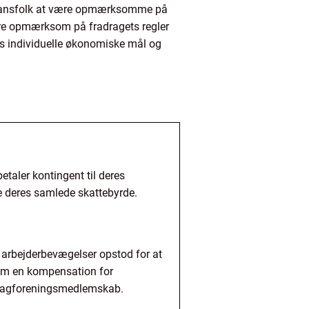
 finansfolk at være opmærksomme på
ære opmærksom på fradragets regler
res individuelle økonomiske mål og
etaler kontingent til deres
e deres samlede skattebyrde.
or arbejderbevægelser opstod for at
 som en kompensation for
 fagforeningsmedlemskab.