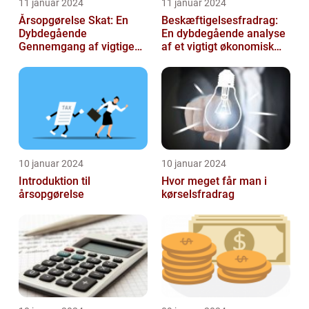
11 januar 2024
11 januar 2024
Årsopgørelse Skat: En
Beskæftigelsesfradrag:
Dybdegående
En dybdegående analyse
Gennemgang af vigtige
af et vigtigt økonomisk
aspekter for investorer og
emne til investorer og
finansfolk
finansf...
10 januar 2024
10 januar 2024
Introduktion til
Hvor meget får man i
årsopgørelse
kørselsfradrag