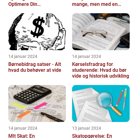
Optimere Din
mange, men med en
Selvangivelse
rentefradrag beregner
kan man nemt og ...
14 januar 2024
14 januar 2024
Børnebidrag satser - Alt
Kørselsfradrag for
hvad du behøver at vide
studerende: Hvad du bør
vide og historisk udvikling
14 januar 2024
13 januar 2024
MIt Skat: En
Skatopgørelse: En