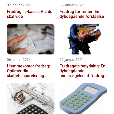
07 januar 2024
07 januar 2024
Fradrag i a-kasse: Alt, du
Fradrag for renter: En
skal vide
dybdegående forståelse
06 januar 2024
06 januar 2024
Hjemmekontor fradrag:
Fradragets betydning: En
Optimér din
dybdegående
skattebesparelse og
undersøgelse af fradrag
arbejdseffektivitet
og dets udvikling gennem
tiden