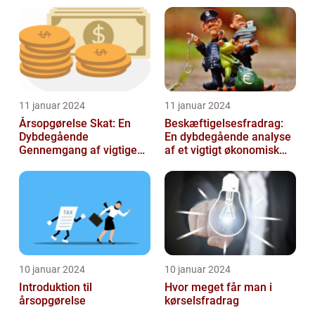
11 januar 2024
11 januar 2024
Årsopgørelse Skat: En
Beskæftigelsesfradrag:
Dybdegående
En dybdegående analyse
Gennemgang af vigtige
af et vigtigt økonomisk
aspekter for investorer og
emne til investorer og
finansfolk
finansf...
10 januar 2024
10 januar 2024
Introduktion til
Hvor meget får man i
årsopgørelse
kørselsfradrag