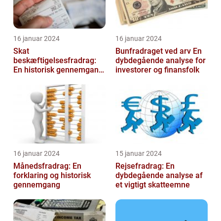
16 januar 2024
16 januar 2024
Skat
Bunfradraget ved arv En
beskæftigelsesfradrag:
dybdegående analyse for
En historisk gennemgang
investorer og finansfolk
af et vigtigt
skattefritagelsesprogram
for inves...
16 januar 2024
15 januar 2024
Månedsfradrag: En
Rejsefradrag: En
forklaring og historisk
dybdegående analyse af
gennemgang
et vigtigt skatteemne