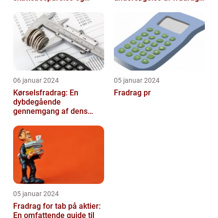
arbejdseffektivitet
og dets udvikling gennem
tiden
06 januar 2024
05 januar 2024
Kørselsfradrag: En
Fradrag pr
dybdegående
gennemgang af dens
betydning og udvikling
over tid
05 januar 2024
Fradrag for tab på aktier:
En omfattende guide til