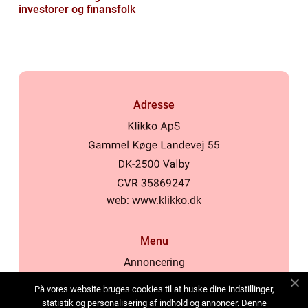
investorer og finansfolk
Adresse
web:
www.klikko.dk
Menu
Annoncering
Om os
På vores website bruges cookies til at huske dine indstillinger,
Cookies
statistik og personalisering af indhold og annoncer. Denne