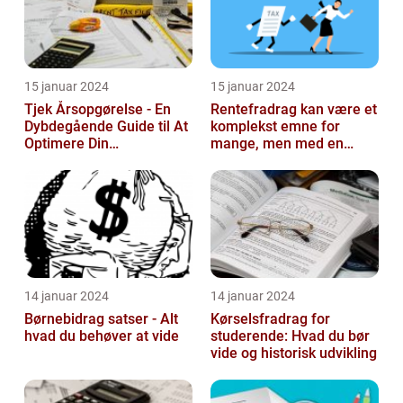
15 januar 2024
15 januar 2024
Tjek Årsopgørelse - En
Rentefradrag kan være et
Dybdegående Guide til At
komplekst emne for
Optimere Din
mange, men med en
Selvangivelse
rentefradrag beregner
kan man nemt og ...
14 januar 2024
14 januar 2024
Børnebidrag satser - Alt
Kørselsfradrag for
hvad du behøver at vide
studerende: Hvad du bør
vide og historisk udvikling