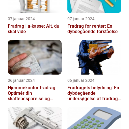
07 januar 2024
07 januar 2024
Fradrag i a-kasse: Alt, du
Fradrag for renter: En
skal vide
dybdegående forståelse
06 januar 2024
06 januar 2024
Hjemmekontor fradrag:
Fradragets betydning: En
Optimér din
dybdegående
skattebesparelse og
undersøgelse af fradrag
arbejdseffektivitet
og dets udvikling gennem
tiden