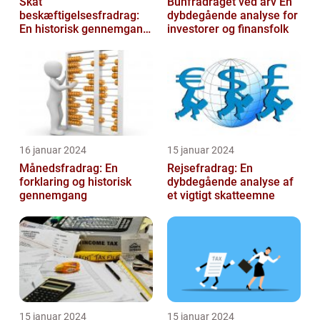
Skat
Bunfradraget ved arv En
beskæftigelsesfradrag:
dybdegående analyse for
En historisk gennemgang
investorer og finansfolk
af et vigtigt
skattefritagelsesprogram
for inves...
16 januar 2024
15 januar 2024
Månedsfradrag: En
Rejsefradrag: En
forklaring og historisk
dybdegående analyse af
gennemgang
et vigtigt skatteemne
15 januar 2024
15 januar 2024