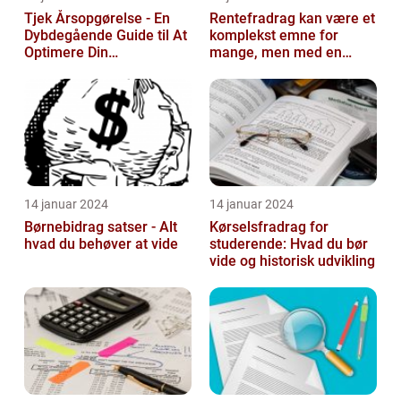
Tjek Årsopgørelse - En
Rentefradrag kan være et
Dybdegående Guide til At
komplekst emne for
Optimere Din
mange, men med en
Selvangivelse
rentefradrag beregner
kan man nemt og ...
14 januar 2024
14 januar 2024
Børnebidrag satser - Alt
Kørselsfradrag for
hvad du behøver at vide
studerende: Hvad du bør
vide og historisk udvikling