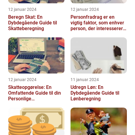
12 januar 2024
12 januar 2024
Beregn Skat: En
Personfradrag er en
Dybdegående Guide til
vigtig faktor, som enhver
Skatteberegning
person, der interesserer
sig for skatter og
personlig ...
12 januar 2024
11 januar 2024
Skatteopgørelse: En
Udregn Løn: En
Omfattende Guide til din
Dybdegående Guide til
Personlige
Lønberegning
Skatteafregning