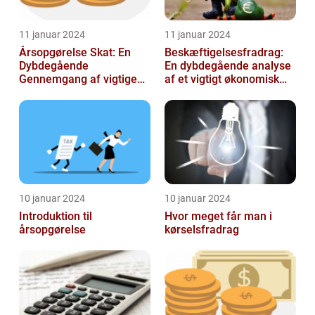
11 januar 2024
11 januar 2024
Årsopgørelse Skat: En
Beskæftigelsesfradrag:
Dybdegående
En dybdegående analyse
Gennemgang af vigtige
af et vigtigt økonomisk
aspekter for investorer og
emne til investorer og
finansfolk
finansf...
10 januar 2024
10 januar 2024
Introduktion til
Hvor meget får man i
årsopgørelse
kørselsfradrag