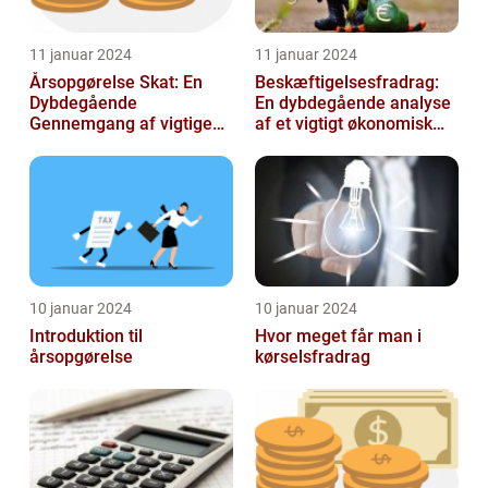
11 januar 2024
11 januar 2024
Årsopgørelse Skat: En
Beskæftigelsesfradrag:
Dybdegående
En dybdegående analyse
Gennemgang af vigtige
af et vigtigt økonomisk
aspekter for investorer og
emne til investorer og
finansfolk
finansf...
10 januar 2024
10 januar 2024
Introduktion til
Hvor meget får man i
årsopgørelse
kørselsfradrag