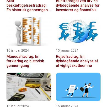
Skat
Bunfradraget ved arv En
beskæftigelsesfradrag:
dybdegående analyse for
En historisk gennemgang
investorer og finansfolk
af et vigtigt
skattefritagelsesprogram
for inves...
16 januar 2024
15 januar 2024
Månedsfradrag: En
Rejsefradrag: En
forklaring og historisk
dybdegående analyse af
gennemgang
et vigtigt skatteemne
15 januar 2024
15 januar 2024