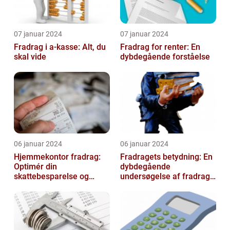
07 januar 2024
07 januar 2024
Fradrag i a-kasse: Alt, du
Fradrag for renter: En
skal vide
dybdegående forståelse
06 januar 2024
06 januar 2024
Hjemmekontor fradrag:
Fradragets betydning: En
Optimér din
dybdegående
skattebesparelse og
undersøgelse af fradrag
arbejdseffektivitet
og dets udvikling gennem
tiden