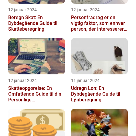
12 januar 2024
12 januar 2024
Beregn Skat: En
Personfradrag er en
Dybdegående Guide til
vigtig faktor, som enhver
Skatteberegning
person, der interesserer
sig for skatter og
personlig ...
12 januar 2024
11 januar 2024
Skatteopgørelse: En
Udregn Løn: En
Omfattende Guide til din
Dybdegående Guide til
Personlige
Lønberegning
Skatteafregning