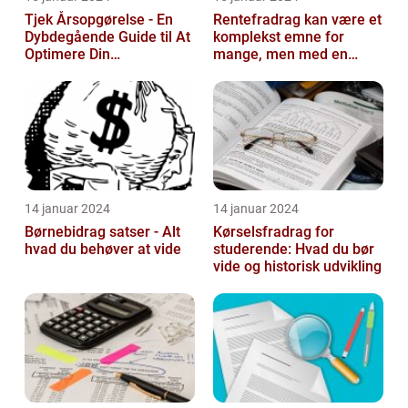
Tjek Årsopgørelse - En
Rentefradrag kan være et
Dybdegående Guide til At
komplekst emne for
Optimere Din
mange, men med en
Selvangivelse
rentefradrag beregner
kan man nemt og ...
14 januar 2024
14 januar 2024
Børnebidrag satser - Alt
Kørselsfradrag for
hvad du behøver at vide
studerende: Hvad du bør
vide og historisk udvikling