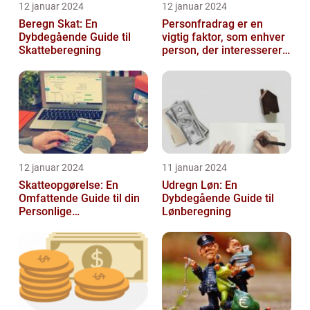
12 januar 2024
12 januar 2024
Beregn Skat: En
Personfradrag er en
Dybdegående Guide til
vigtig faktor, som enhver
Skatteberegning
person, der interesserer
sig for skatter og
personlig ...
12 januar 2024
11 januar 2024
Skatteopgørelse: En
Udregn Løn: En
Omfattende Guide til din
Dybdegående Guide til
Personlige
Lønberegning
Skatteafregning