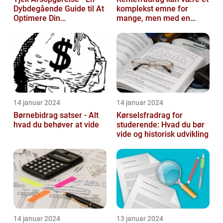
Dybdegående Guide til At
komplekst emne for
Optimere Din
mange, men med en
Selvangivelse
rentefradrag beregner
kan man nemt og ...
14 januar 2024
14 januar 2024
Børnebidrag satser - Alt
Kørselsfradrag for
hvad du behøver at vide
studerende: Hvad du bør
vide og historisk udvikling
14 januar 2024
13 januar 2024