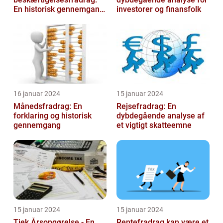
En historisk gennemgang
investorer og finansfolk
af et vigtigt
skattefritagelsesprogram
for inves...
16 januar 2024
15 januar 2024
Månedsfradrag: En
Rejsefradrag: En
forklaring og historisk
dybdegående analyse af
gennemgang
et vigtigt skatteemne
15 januar 2024
15 januar 2024
Tjek Årsopgørelse - En
Rentefradrag kan være et