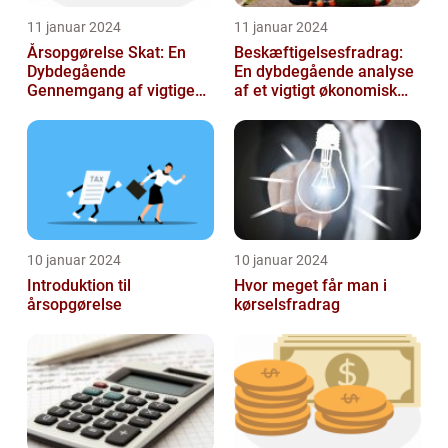
11 januar 2024
11 januar 2024
Årsopgørelse Skat: En
Beskæftigelsesfradrag:
Dybdegående
En dybdegående analyse
Gennemgang af vigtige
af et vigtigt økonomisk
aspekter for investorer og
emne til investorer og
finansfolk
finansf...
10 januar 2024
10 januar 2024
Introduktion til
Hvor meget får man i
årsopgørelse
kørselsfradrag