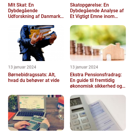
MIt Skat: En
Skatopgørelse: En
Dybdegående
Dybdegående Analyse af
Udforskning af Danmarks
Et Vigtigt Emne inom
Skattesystem
Skatteverdenen
13 januar 2024
13 januar 2024
Børnebidragssats: Alt,
Ekstra Pensionsfradrag:
hvad du behøver at vide
En guide til fremtidig
økonomisk sikkerhed og
skattebesparelser