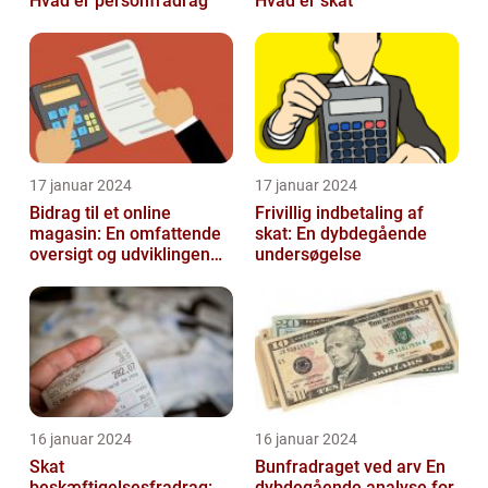
Hvad er personfradrag
Hvad er skat
17 januar 2024
17 januar 2024
Bidrag til et online
Frivillig indbetaling af
magasin: En omfattende
skat: En dybdegående
oversigt og udviklingen
undersøgelse
over tid
16 januar 2024
16 januar 2024
Skat
Bunfradraget ved arv En
beskæftigelsesfradrag:
dybdegående analyse for