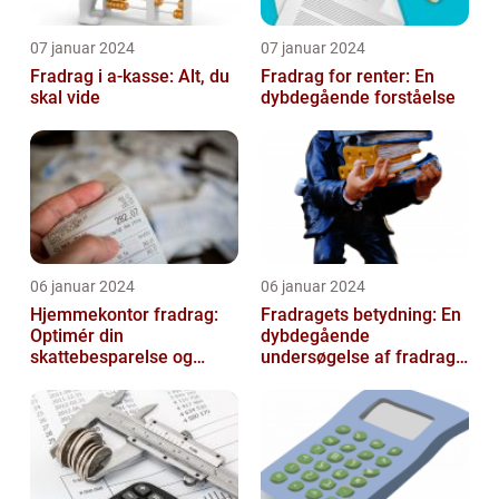
07 januar 2024
07 januar 2024
Fradrag i a-kasse: Alt, du
Fradrag for renter: En
skal vide
dybdegående forståelse
06 januar 2024
06 januar 2024
Hjemmekontor fradrag:
Fradragets betydning: En
Optimér din
dybdegående
skattebesparelse og
undersøgelse af fradrag
arbejdseffektivitet
og dets udvikling gennem
tiden