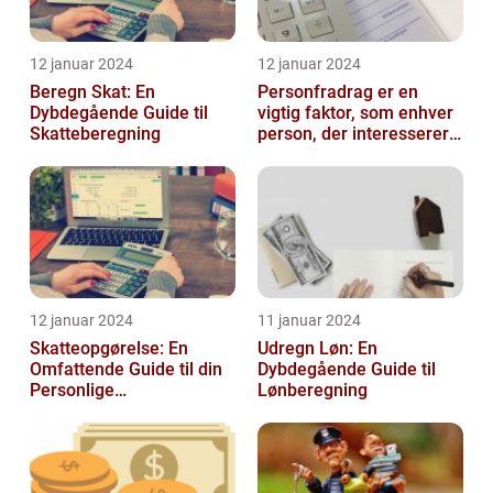
12 januar 2024
12 januar 2024
Beregn Skat: En
Personfradrag er en
Dybdegående Guide til
vigtig faktor, som enhver
Skatteberegning
person, der interesserer
sig for skatter og
personlig ...
12 januar 2024
11 januar 2024
Skatteopgørelse: En
Udregn Løn: En
Omfattende Guide til din
Dybdegående Guide til
Personlige
Lønberegning
Skatteafregning