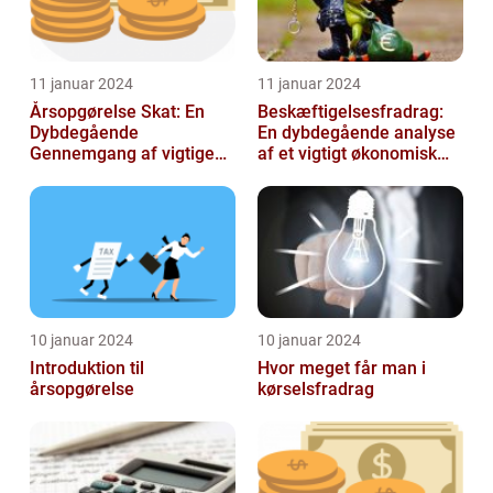
11 januar 2024
11 januar 2024
Årsopgørelse Skat: En
Beskæftigelsesfradrag:
Dybdegående
En dybdegående analyse
Gennemgang af vigtige
af et vigtigt økonomisk
aspekter for investorer og
emne til investorer og
finansfolk
finansf...
10 januar 2024
10 januar 2024
Introduktion til
Hvor meget får man i
årsopgørelse
kørselsfradrag