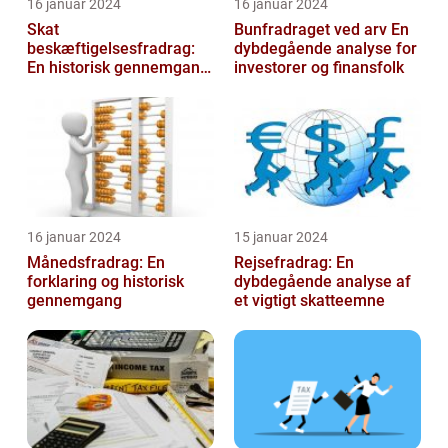
16 januar 2024
16 januar 2024
Skat
Bunfradraget ved arv En
beskæftigelsesfradrag:
dybdegående analyse for
En historisk gennemgang
investorer og finansfolk
af et vigtigt
skattefritagelsesprogram
for inves...
16 januar 2024
15 januar 2024
Månedsfradrag: En
Rejsefradrag: En
forklaring og historisk
dybdegående analyse af
gennemgang
et vigtigt skatteemne