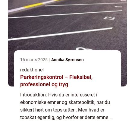
16 marts 2025
Annika Sørensen
redaktionel
Parkeringskontrol – Fleksibel,
professionel og tryg
Introduktion: Hvis du er interesseret i
økonomiske emner og skattepolitik, har du
sikkert hørt om topskatten. Men hvad er
topskat egentlig, og hvorfor er dette emne så
vigtigt for mange mennesker? I denne artikel
vil vi dykke ned i definitionen af to...