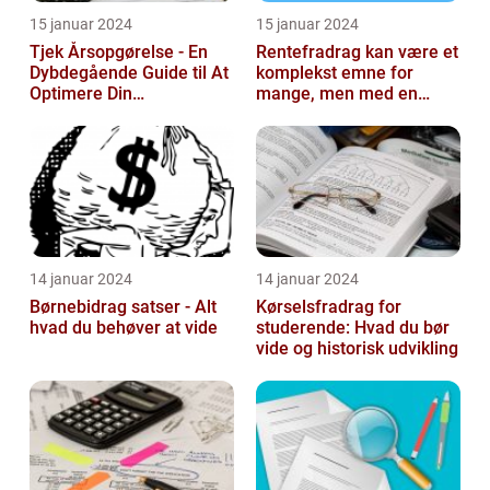
15 januar 2024
15 januar 2024
Tjek Årsopgørelse - En
Rentefradrag kan være et
Dybdegående Guide til At
komplekst emne for
Optimere Din
mange, men med en
Selvangivelse
rentefradrag beregner
kan man nemt og ...
14 januar 2024
14 januar 2024
Børnebidrag satser - Alt
Kørselsfradrag for
hvad du behøver at vide
studerende: Hvad du bør
vide og historisk udvikling