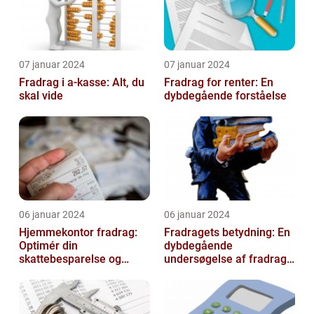
07 januar 2024
07 januar 2024
Fradrag i a-kasse: Alt, du
Fradrag for renter: En
skal vide
dybdegående forståelse
06 januar 2024
06 januar 2024
Hjemmekontor fradrag:
Fradragets betydning: En
Optimér din
dybdegående
skattebesparelse og
undersøgelse af fradrag
arbejdseffektivitet
og dets udvikling gennem
tiden