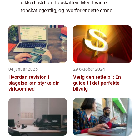
sikkert hørt om topskatten. Men hvad er
topskat egentlig, og hvorfor er dette emne så
vigtigt for mange mennesker? I denne artikel
vil vi dykke ned i definitionen af to...
04 januar 2025
29 oktober 2024
Hvordan revision i
Vælg den rette bil: En
slagelse kan styrke din
guide til det perfekte
virksomhed
bilvalg