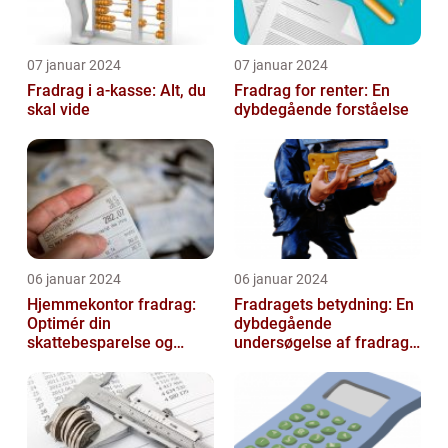
07 januar 2024
07 januar 2024
Fradrag i a-kasse: Alt, du
Fradrag for renter: En
skal vide
dybdegående forståelse
06 januar 2024
06 januar 2024
Hjemmekontor fradrag:
Fradragets betydning: En
Optimér din
dybdegående
skattebesparelse og
undersøgelse af fradrag
arbejdseffektivitet
og dets udvikling gennem
tiden