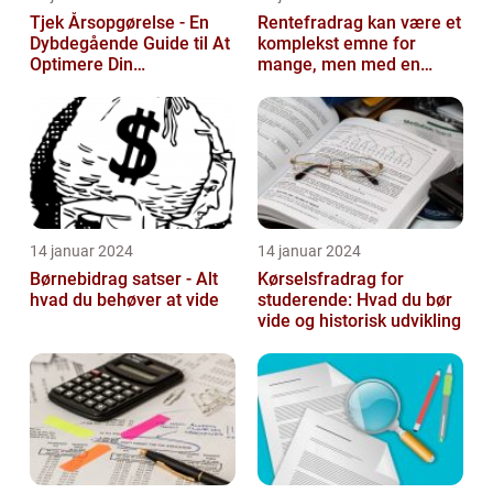
Tjek Årsopgørelse - En
Rentefradrag kan være et
Dybdegående Guide til At
komplekst emne for
Optimere Din
mange, men med en
Selvangivelse
rentefradrag beregner
kan man nemt og ...
14 januar 2024
14 januar 2024
Børnebidrag satser - Alt
Kørselsfradrag for
hvad du behøver at vide
studerende: Hvad du bør
vide og historisk udvikling