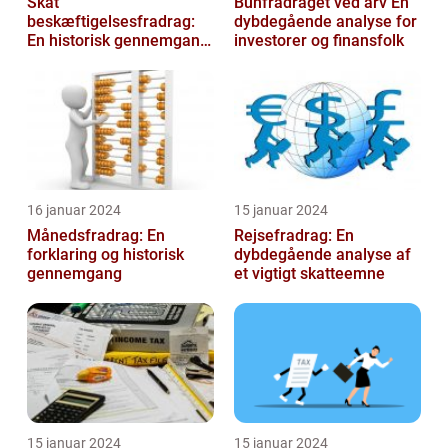
Skat
Bunfradraget ved arv En
beskæftigelsesfradrag:
dybdegående analyse for
En historisk gennemgang
investorer og finansfolk
af et vigtigt
skattefritagelsesprogram
for inves...
16 januar 2024
15 januar 2024
Månedsfradrag: En
Rejsefradrag: En
forklaring og historisk
dybdegående analyse af
gennemgang
et vigtigt skatteemne
15 januar 2024
15 januar 2024