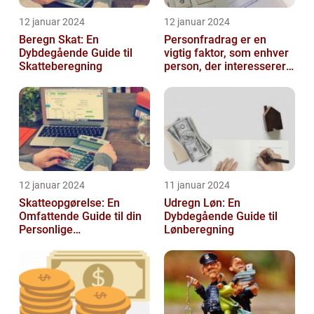
12 januar 2024
12 januar 2024
Beregn Skat: En
Personfradrag er en
Dybdegående Guide til
vigtig faktor, som enhver
Skatteberegning
person, der interesserer
sig for skatter og
personlig ...
12 januar 2024
11 januar 2024
Skatteopgørelse: En
Udregn Løn: En
Omfattende Guide til din
Dybdegående Guide til
Personlige
Lønberegning
Skatteafregning