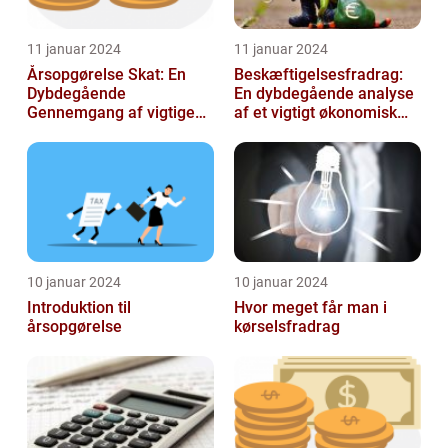
11 januar 2024
11 januar 2024
Årsopgørelse Skat: En
Beskæftigelsesfradrag:
Dybdegående
En dybdegående analyse
Gennemgang af vigtige
af et vigtigt økonomisk
aspekter for investorer og
emne til investorer og
finansfolk
finansf...
10 januar 2024
10 januar 2024
Introduktion til
Hvor meget får man i
årsopgørelse
kørselsfradrag