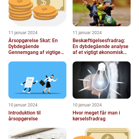
11 januar 2024
11 januar 2024
Årsopgørelse Skat: En
Beskæftigelsesfradrag:
Dybdegående
En dybdegående analyse
Gennemgang af vigtige
af et vigtigt økonomisk
aspekter for investorer og
emne til investorer og
finansfolk
finansf...
10 januar 2024
10 januar 2024
Introduktion til
Hvor meget får man i
årsopgørelse
kørselsfradrag