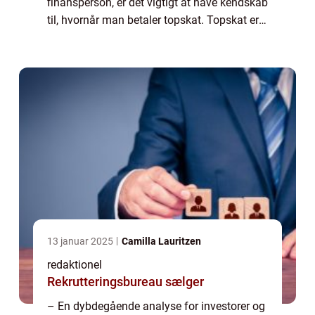
finansperson, er det vigtigt at have kendskab
til, hvornår man betaler topskat. Topskat er
en beskatningsordning, der påvirker en
bestemt gruppe af borgere, der ...
13 januar 2025
Camilla Lauritzen
redaktionel
Rekrutteringsbureau sælger
– En dybdegående analyse for investorer og