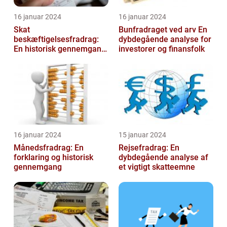
16 januar 2024
16 januar 2024
Skat
Bunfradraget ved arv En
beskæftigelsesfradrag:
dybdegående analyse for
En historisk gennemgang
investorer og finansfolk
af et vigtigt
skattefritagelsesprogram
for inves...
16 januar 2024
15 januar 2024
Månedsfradrag: En
Rejsefradrag: En
forklaring og historisk
dybdegående analyse af
gennemgang
et vigtigt skatteemne