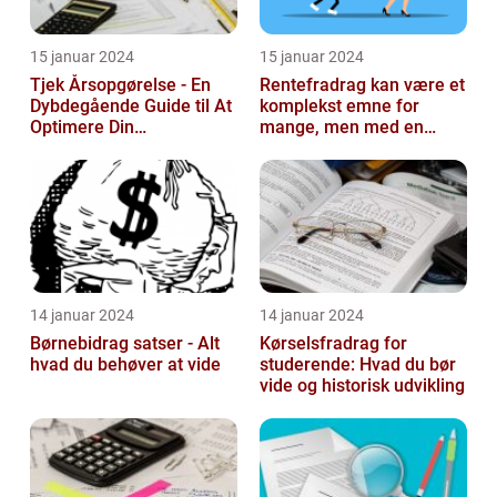
15 januar 2024
15 januar 2024
Tjek Årsopgørelse - En
Rentefradrag kan være et
Dybdegående Guide til At
komplekst emne for
Optimere Din
mange, men med en
Selvangivelse
rentefradrag beregner
kan man nemt og ...
14 januar 2024
14 januar 2024
Børnebidrag satser - Alt
Kørselsfradrag for
hvad du behøver at vide
studerende: Hvad du bør
vide og historisk udvikling