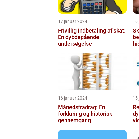
17 januar 2024
16
Frivillig indbetaling af skat:
Sk
En dybdegående
be
undersøgelse
hi
vi
sk
fo
16 januar 2024
15
Månedsfradrag: En
Re
forklaring og historisk
dy
gennemgang
vi