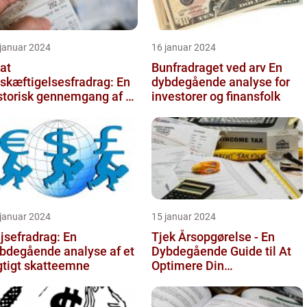
 januar 2024
16 januar 2024
at
Bunfradraget ved arv En
skæftigelsesfradrag: En
dybdegående analyse for
storisk gennemgang af et
investorer og finansfolk
gtigt
attefritagelsesprogram
r inves...
 januar 2024
15 januar 2024
jsefradrag: En
Tjek Årsopgørelse - En
bdegående analyse af et
Dybdegående Guide til At
gtigt skatteemne
Optimere Din
Selvangivelse