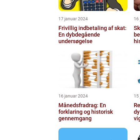
17 januar 2024
16
Frivillig indbetaling af skat:
Sk
En dybdegående
be
undersøgelse
hi
vi
sk
fo
16 januar 2024
15
Månedsfradrag: En
Re
forklaring og historisk
dy
gennemgang
vi