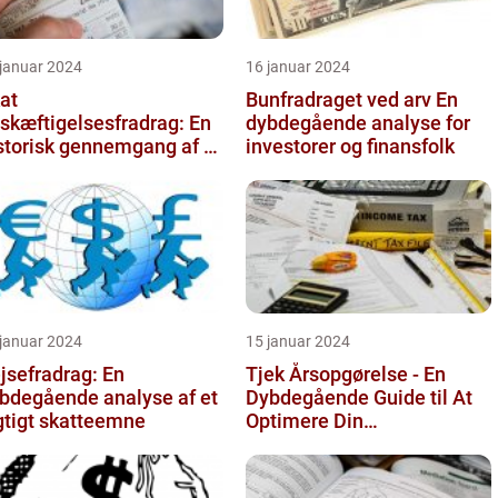
 januar 2024
16 januar 2024
at
Bunfradraget ved arv En
skæftigelsesfradrag: En
dybdegående analyse for
storisk gennemgang af et
investorer og finansfolk
gtigt
attefritagelsesprogram
r inves...
 januar 2024
15 januar 2024
jsefradrag: En
Tjek Årsopgørelse - En
bdegående analyse af et
Dybdegående Guide til At
gtigt skatteemne
Optimere Din
Selvangivelse