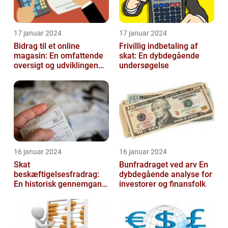
17 januar 2024
17 januar 2024
Bidrag til et online
Frivillig indbetaling af
magasin: En omfattende
skat: En dybdegående
oversigt og udviklingen
undersøgelse
over tid
16 januar 2024
16 januar 2024
Skat
Bunfradraget ved arv En
beskæftigelsesfradrag:
dybdegående analyse for
En historisk gennemgang
investorer og finansfolk
af et vigtigt
skattefritagelsesprogram
for inves...