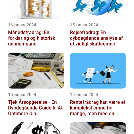
16 januar 2024
15 januar 2024
Månedsfradrag: En
Rejsefradrag: En
forklaring og historisk
dybdegående analyse af
gennemgang
et vigtigt skatteemne
15 januar 2024
15 januar 2024
Tjek Årsopgørelse - En
Rentefradrag kan være et
Dybdegående Guide til At
komplekst emne for
Optimere Din
mange, men med en
Selvangivelse
rentefradrag beregner
kan man nemt og ...