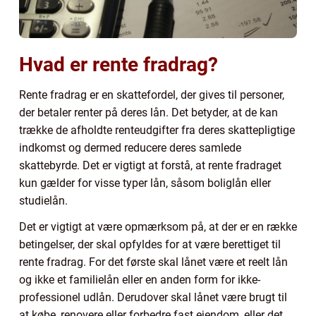
Hvad er rente fradrag?
Rente fradrag er en skattefordel, der gives til personer,
der betaler renter på deres lån. Det betyder, at de kan
trække de afholdte renteudgifter fra deres skattepligtige
indkomst og dermed reducere deres samlede
skattebyrde. Det er vigtigt at forstå, at rente fradraget
kun gælder for visse typer lån, såsom boliglån eller
studielån.
Det er vigtigt at være opmærksom på, at der er en række
betingelser, der skal opfyldes for at være berettiget til
rente fradrag. For det første skal lånet være et reelt lån
og ikke et familielån eller en anden form for ikke-
professionel udlån. Derudover skal lånet være brugt til
at købe, renovere eller forbedre fast ejendom, eller det