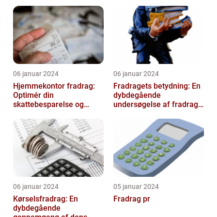
06 januar 2024
06 januar 2024
Hjemmekontor fradrag:
Fradragets betydning: En
Optimér din
dybdegående
skattebesparelse og
undersøgelse af fradrag
arbejdseffektivitet
og dets udvikling gennem
tiden
06 januar 2024
05 januar 2024
Kørselsfradrag: En
Fradrag pr
dybdegående