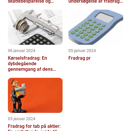
skattebesparelse og
undersøgelse af fradrag
arbejdseffektivitet
og dets udvikling gennem
tiden
06 januar 2024
05 januar 2024
Kørselsfradrag: En
Fradrag pr
dybdegående
gennemgang af dens
betydning og udvikling
over tid
05 januar 2024
Fradrag for tab på aktier: