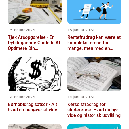
15 januar 2024
15 januar 2024
Tjek Årsopgørelse - En
Rentefradrag kan være et
Dybdegående Guide til At
komplekst emne for
Optimere Din
mange, men med en
Selvangivelse
rentefradrag beregner
kan man nemt og ...
14 januar 2024
14 januar 2024
Børnebidrag satser - Alt
Kørselsfradrag for
hvad du behøver at vide
studerende: Hvad du bør
vide og historisk udvikling