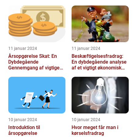
Skatteafregning
11 januar 2024
11 januar 2024
Årsopgørelse Skat: En
Beskæftigelsesfradrag:
Dybdegående
En dybdegående analyse
Gennemgang af vigtige
af et vigtigt økonomisk
aspekter for investorer og
emne til investorer og
finansfolk
finansf...
10 januar 2024
10 januar 2024
Introduktion til
Hvor meget får man i
årsopgørelse
kørselsfradrag