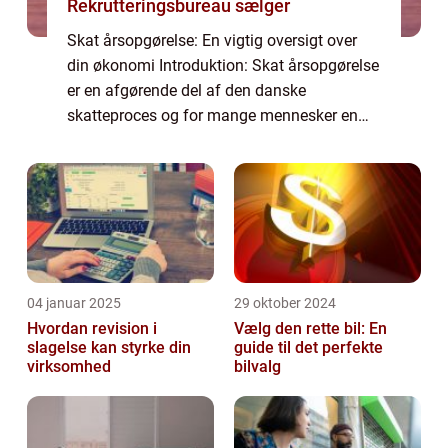
Rekrutteringsbureau sælger
Skat årsopgørelse: En vigtig oversigt over
din økonomi Introduktion: Skat årsopgørelse
er en afgørende del af den danske
skatteproces og for mange mennesker en
vigtig begivenhed hvert år. Denne artikel vil
udforske, hvad skat årsopgørelse er, give
en...
04 januar 2025
29 oktober 2024
Hvordan revision i
Vælg den rette bil: En
slagelse kan styrke din
guide til det perfekte
virksomhed
bilvalg