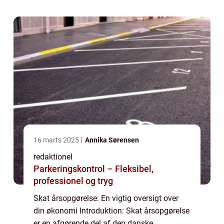
udforske, hvad skat årsopgørelse er, give
en...
16 marts 2025
Annika Sørensen
redaktionel
Parkeringskontrol – Fleksibel,
professionel og tryg
Skat årsopgørelse: En vigtig oversigt over
din økonomi Introduktion: Skat årsopgørelse
er en afgørende del af den danske