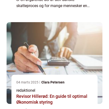
skatteproces og for mange mennesker en
vigtig begivenhed hvert år. Denne artikel vil
udforske, hvad skat årsopgørelse er, give
en...
04 marts 2025
Clara Petersen
redaktionel
Revisor Hillerød: En guide til optimal
Økonomisk styring