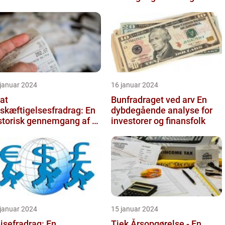
over tid
 januar 2024
16 januar 2024
at
Bunfradraget ved arv En
skæftigelsesfradrag: En
dybdegående analyse for
storisk gennemgang af et
investorer og finansfolk
gtigt
attefritagelsesprogram
r inves...
 januar 2024
15 januar 2024
jsefradrag: En
Tjek Årsopgørelse - En