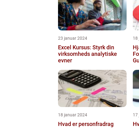
23 januar 2024
18
Excel Kursus: Styrk din
Hj
virksomheds analytiske
Fo
evner
Gu
Op
18 januar 2024
17
Hvad er personfradrag
Hv