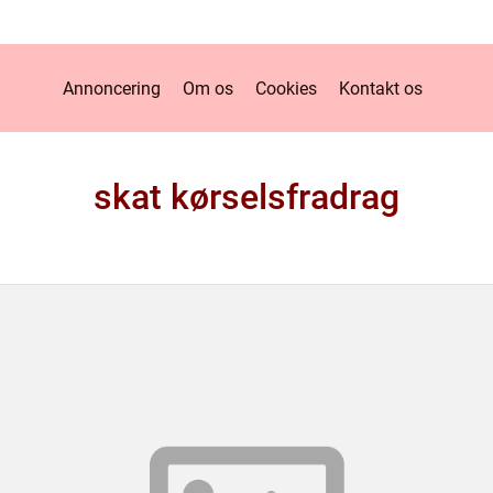
Annoncering
Om os
Cookies
Kontakt os
skat kørselsfradrag