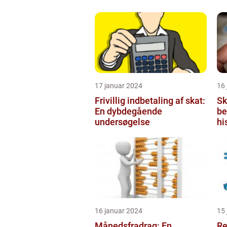
17 januar 2024
16
Frivillig indbetaling af skat:
Sk
En dybdegående
be
undersøgelse
hi
vi
sk
fo
16 januar 2024
15
Månedsfradrag: En
Re