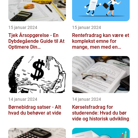
15 januar 2024
15 januar 2024
Tjek Årsopgørelse - En
Rentefradrag kan være et
Dybdegående Guide til At
komplekst emne for
Optimere Din
mange, men med en
Selvangivelse
rentefradrag beregner
kan man nemt og ...
14 januar 2024
14 januar 2024
Børnebidrag satser - Alt
Kørselsfradrag for
hvad du behøver at vide
studerende: Hvad du bør
vide og historisk udvikling