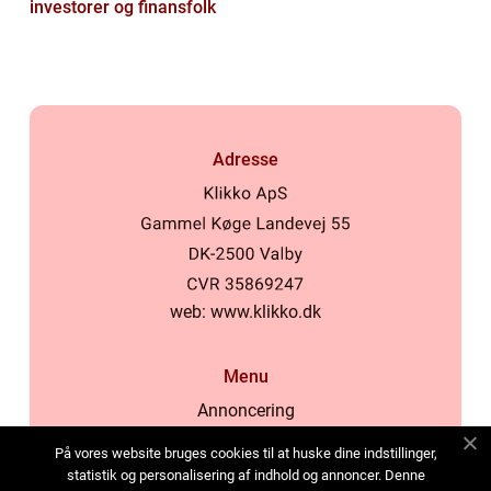
investorer og finansfolk
Adresse
web:
www.klikko.dk
Menu
Annoncering
Om os
På vores website bruges cookies til at huske dine indstillinger,
Cookies
statistik og personalisering af indhold og annoncer. Denne