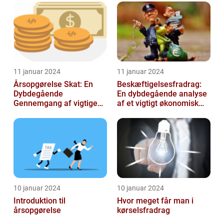
11 januar 2024
11 januar 2024
Årsopgørelse Skat: En
Beskæftigelsesfradrag:
Dybdegående
En dybdegående analyse
Gennemgang af vigtige
af et vigtigt økonomisk
aspekter for investorer og
emne til investorer og
finansfolk
finansf...
10 januar 2024
10 januar 2024
Introduktion til
Hvor meget får man i
årsopgørelse
kørselsfradrag