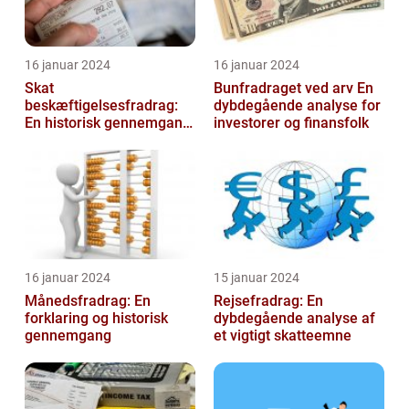
16 januar 2024
16 januar 2024
Skat
Bunfradraget ved arv En
beskæftigelsesfradrag:
dybdegående analyse for
En historisk gennemgang
investorer og finansfolk
af et vigtigt
skattefritagelsesprogram
for inves...
16 januar 2024
15 januar 2024
Månedsfradrag: En
Rejsefradrag: En
forklaring og historisk
dybdegående analyse af
gennemgang
et vigtigt skatteemne