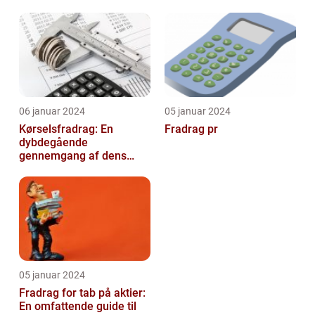
arbejdseffektivitet
og dets udvikling gennem
tiden
06 januar 2024
05 januar 2024
Kørselsfradrag: En
Fradrag pr
dybdegående
gennemgang af dens
betydning og udvikling
over tid
05 januar 2024
Fradrag for tab på aktier:
En omfattende guide til