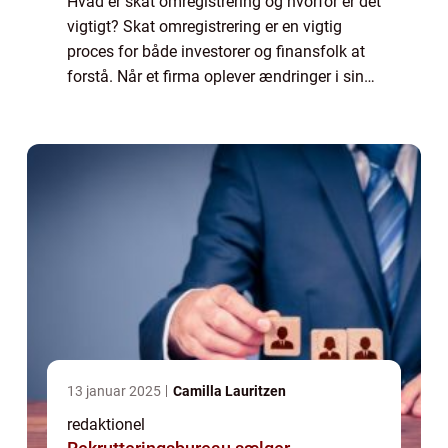
Hvad er skat omregistrering og hvorfor er det
vigtigt? Skat omregistrering er en vigtig
proces for både investorer og finansfolk at
forstå. Når et firma oplever ændringer i sin
struktur, såsom fusioner, overtagelser eller
omdannelse til et selskab, e...
13 januar 2025
Camilla Lauritzen
redaktionel