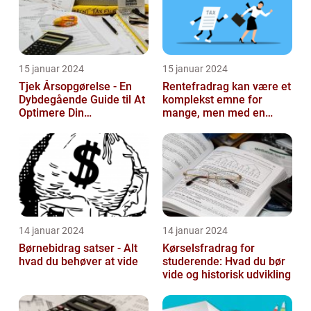
15 januar 2024
15 januar 2024
Tjek Årsopgørelse - En
Rentefradrag kan være et
Dybdegående Guide til At
komplekst emne for
Optimere Din
mange, men med en
Selvangivelse
rentefradrag beregner
kan man nemt og ...
14 januar 2024
14 januar 2024
Børnebidrag satser - Alt
Kørselsfradrag for
hvad du behøver at vide
studerende: Hvad du bør
vide og historisk udvikling