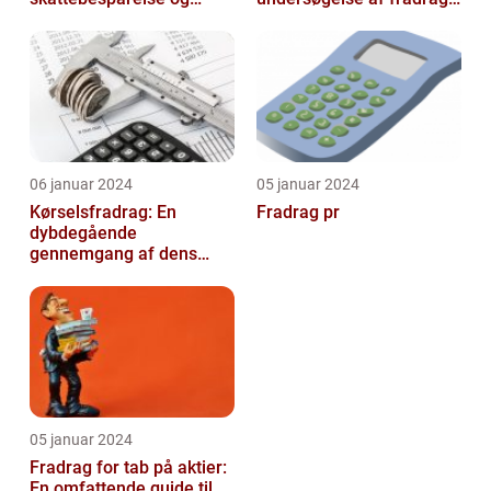
arbejdseffektivitet
og dets udvikling gennem
tiden
06 januar 2024
05 januar 2024
Kørselsfradrag: En
Fradrag pr
dybdegående
gennemgang af dens
betydning og udvikling
over tid
05 januar 2024
Fradrag for tab på aktier:
En omfattende guide til