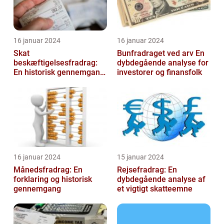
16 januar 2024
16 januar 2024
Skat
Bunfradraget ved arv En
beskæftigelsesfradrag:
dybdegående analyse for
En historisk gennemgang
investorer og finansfolk
af et vigtigt
skattefritagelsesprogram
for inves...
16 januar 2024
15 januar 2024
Månedsfradrag: En
Rejsefradrag: En
forklaring og historisk
dybdegående analyse af
gennemgang
et vigtigt skatteemne