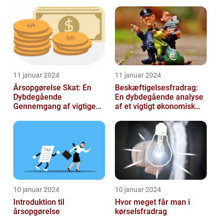
Skatteafregning
11 januar 2024
11 januar 2024
Årsopgørelse Skat: En
Beskæftigelsesfradrag:
Dybdegående
En dybdegående analyse
Gennemgang af vigtige
af et vigtigt økonomisk
aspekter for investorer og
emne til investorer og
finansfolk
finansf...
10 januar 2024
10 januar 2024
Introduktion til
Hvor meget får man i
årsopgørelse
kørselsfradrag