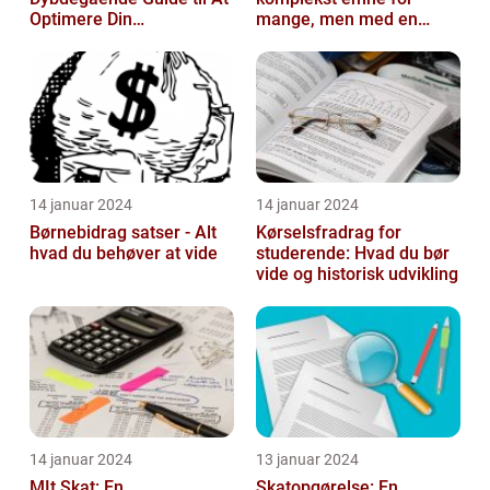
Optimere Din
mange, men med en
Selvangivelse
rentefradrag beregner
kan man nemt og ...
14 januar 2024
14 januar 2024
Børnebidrag satser - Alt
Kørselsfradrag for
hvad du behøver at vide
studerende: Hvad du bør
vide og historisk udvikling
14 januar 2024
13 januar 2024
MIt Skat: En
Skatopgørelse: En