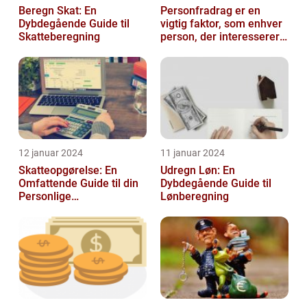
Beregn Skat: En
Personfradrag er en
Dybdegående Guide til
vigtig faktor, som enhver
Skatteberegning
person, der interesserer
sig for skatter og
personlig ...
12 januar 2024
11 januar 2024
Skatteopgørelse: En
Udregn Løn: En
Omfattende Guide til din
Dybdegående Guide til
Personlige
Lønberegning
Skatteafregning