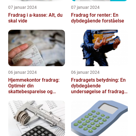
07 januar 2024
07 januar 2024
Fradrag i a-kasse: Alt, du
Fradrag for renter: En
skal vide
dybdegående forståelse
06 januar 2024
06 januar 2024
Hjemmekontor fradrag:
Fradragets betydning: En
Optimér din
dybdegående
skattebesparelse og
undersøgelse af fradrag
arbejdseffektivitet
og dets udvikling gennem
tiden