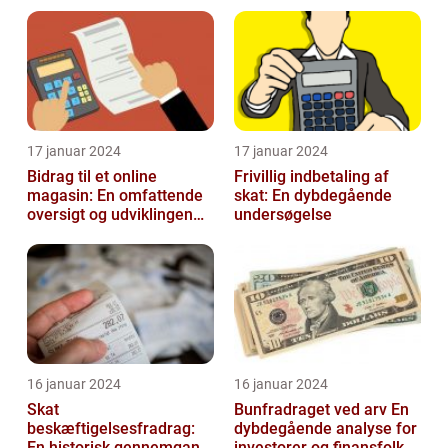
17 januar 2024
17 januar 2024
Bidrag til et online
Frivillig indbetaling af
magasin: En omfattende
skat: En dybdegående
oversigt og udviklingen
undersøgelse
over tid
16 januar 2024
16 januar 2024
Skat
Bunfradraget ved arv En
beskæftigelsesfradrag:
dybdegående analyse for
En historisk gennemgang
investorer og finansfolk