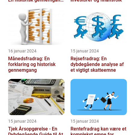
af et vigtigt
skattefritagelsesprogram
for inves...
16 januar 2024
15 januar 2024
Månedsfradrag: En
Rejsefradrag: En
forklaring og historisk
dybdegående analyse af
gennemgang
et vigtigt skatteemne
15 januar 2024
15 januar 2024
Tjek Årsopgørelse - En
Rentefradrag kan være et
Dybdegående Guide til At
komplekst emne for