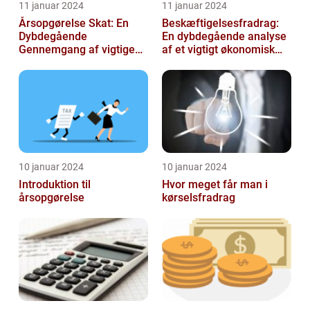
11 januar 2024
11 januar 2024
Årsopgørelse Skat: En
Beskæftigelsesfradrag:
Dybdegående
En dybdegående analyse
Gennemgang af vigtige
af et vigtigt økonomisk
aspekter for investorer og
emne til investorer og
finansfolk
finansf...
10 januar 2024
10 januar 2024
Introduktion til
Hvor meget får man i
årsopgørelse
kørselsfradrag