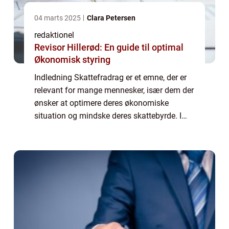
04 marts 2025
Clara Petersen
redaktionel
Revisor Hillerød: En guide til optimal
Økonomisk styring
Indledning Skattefradrag er et emne, der er
relevant for mange mennesker, især dem der
ønsker at optimere deres økonomiske
situation og mindske deres skattebyrde. I
denne artikel vil vi udforske skattefradragets
betydning, hvordan de har udviklet sig...