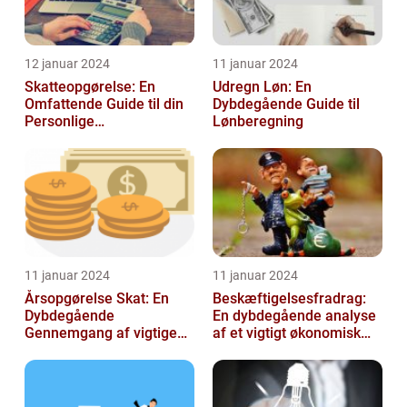
12 januar 2024
11 januar 2024
Skatteopgørelse: En
Udregn Løn: En
Omfattende Guide til din
Dybdegående Guide til
Personlige
Lønberegning
Skatteafregning
11 januar 2024
11 januar 2024
Årsopgørelse Skat: En
Beskæftigelsesfradrag:
Dybdegående
En dybdegående analyse
Gennemgang af vigtige
af et vigtigt økonomisk
aspekter for investorer og
emne til investorer og
finansfolk
finansf...