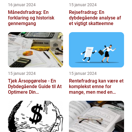
16 januar 2024
15 januar 2024
Månedsfradrag: En
Rejsefradrag: En
forklaring og historisk
dybdegående analyse af
gennemgang
et vigtigt skatteemne
15 januar 2024
15 januar 2024
Tjek Årsopgørelse - En
Rentefradrag kan være et
Dybdegående Guide til At
komplekst emne for
Optimere Din
mange, men med en
Selvangivelse
rentefradrag beregner
kan man nemt og ...