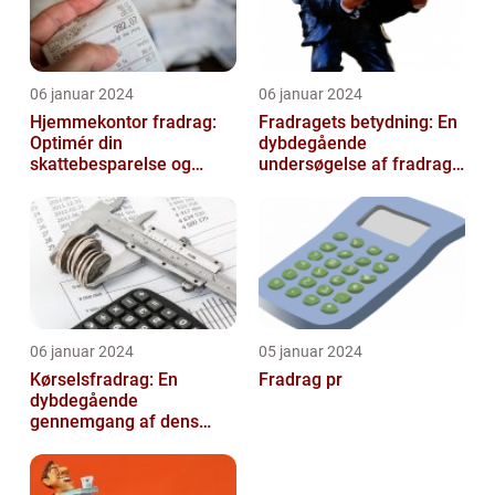
06 januar 2024
06 januar 2024
Hjemmekontor fradrag:
Fradragets betydning: En
Optimér din
dybdegående
skattebesparelse og
undersøgelse af fradrag
arbejdseffektivitet
og dets udvikling gennem
tiden
06 januar 2024
05 januar 2024
Kørselsfradrag: En
Fradrag pr
dybdegående
gennemgang af dens
betydning og udvikling
over tid