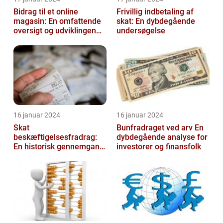
Bidrag til et online
Frivillig indbetaling af
magasin: En omfattende
skat: En dybdegående
oversigt og udviklingen
undersøgelse
over tid
16 januar 2024
16 januar 2024
Skat
Bunfradraget ved arv En
beskæftigelsesfradrag:
dybdegående analyse for
En historisk gennemgang
investorer og finansfolk
af et vigtigt
skattefritagelsesprogram
for inves...