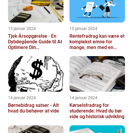
15 januar 2024
15 januar 2024
Tjek Årsopgørelse - En
Rentefradrag kan være et
Dybdegående Guide til At
komplekst emne for
Optimere Din
mange, men med en
Selvangivelse
rentefradrag beregner
kan man nemt og ...
14 januar 2024
14 januar 2024
Børnebidrag satser - Alt
Kørselsfradrag for
hvad du behøver at vide
studerende: Hvad du bør
vide og historisk udvikling