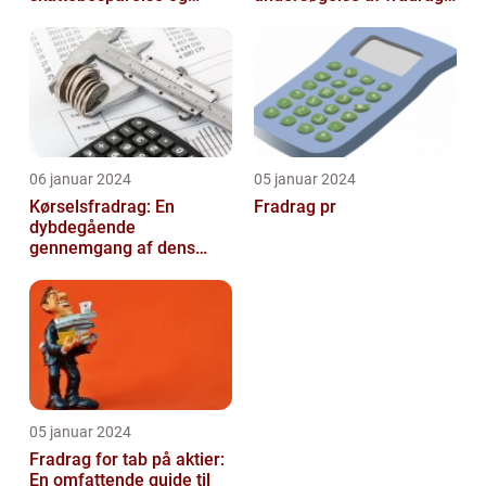
arbejdseffektivitet
og dets udvikling gennem
tiden
06 januar 2024
05 januar 2024
Kørselsfradrag: En
Fradrag pr
dybdegående
gennemgang af dens
betydning og udvikling
over tid
05 januar 2024
Fradrag for tab på aktier:
En omfattende guide til