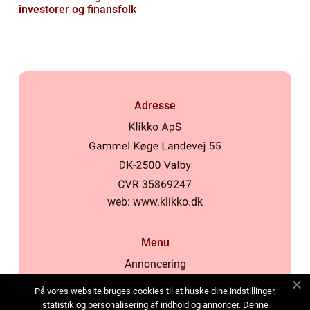
investorer og finansfolk
Adresse
web:
www.klikko.dk
Menu
Annoncering
Om os
På vores website bruges cookies til at huske dine indstillinger,
Cookies
statistik og personalisering af indhold og annoncer. Denne