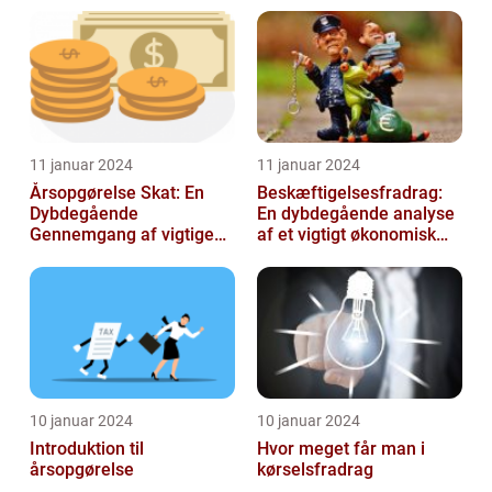
11 januar 2024
11 januar 2024
Årsopgørelse Skat: En
Beskæftigelsesfradrag:
Dybdegående
En dybdegående analyse
Gennemgang af vigtige
af et vigtigt økonomisk
aspekter for investorer og
emne til investorer og
finansfolk
finansf...
10 januar 2024
10 januar 2024
Introduktion til
Hvor meget får man i
årsopgørelse
kørselsfradrag