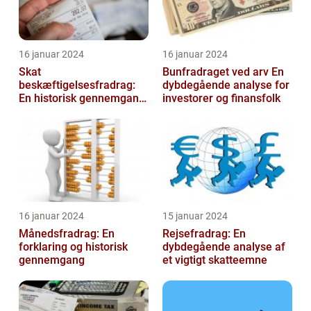
16 januar 2024
16 januar 2024
Skat
Bunfradraget ved arv En
beskæftigelsesfradrag:
dybdegående analyse for
En historisk gennemgang
investorer og finansfolk
af et vigtigt
skattefritagelsesprogram
for inves...
16 januar 2024
15 januar 2024
Månedsfradrag: En
Rejsefradrag: En
forklaring og historisk
dybdegående analyse af
gennemgang
et vigtigt skatteemne