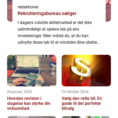
redaktionel
Rekrutteringsbureau sælger
I dagens volatile aktiemarked er det ikke
ualmindeligt at opleve tab på ens
investeringer. Men vidste du, at du kan
udnytte disse tab til at mindske dine skatter?
I denne artikel vil vi udforske verdenen af
“tab på aktier fradrag” og give...
04 januar 2025
29 oktober 2024
Hvordan revision i
Vælg den rette bil: En
slagelse kan styrke din
guide til det perfekte
virksomhed
bilvalg