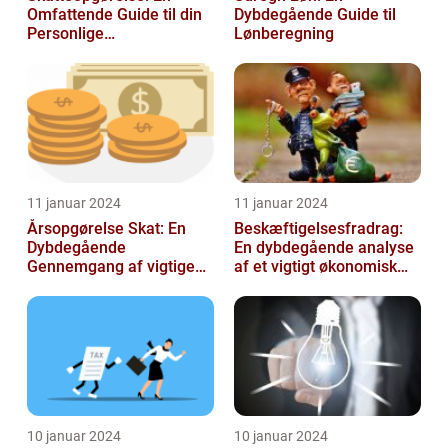
Omfattende Guide til din
Dybdegående Guide til
Personlige
Lønberegning
Skatteafregning
11 januar 2024
11 januar 2024
Årsopgørelse Skat: En
Beskæftigelsesfradrag:
Dybdegående
En dybdegående analyse
Gennemgang af vigtige
af et vigtigt økonomisk
aspekter for investorer og
emne til investorer og
finansfolk
finansf...
10 januar 2024
10 januar 2024