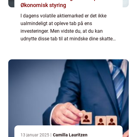
Økonomisk styring
I dagens volatile aktiemarked er det ikke
ualmindeligt at opleve tab på ens
investeringer. Men vidste du, at du kan
udnytte disse tab til at mindske dine skatter?
I denne artikel vil vi udforske verdenen af
“tab på aktier fradrag” og give...
13 januar 2025
Camilla Lauritzen