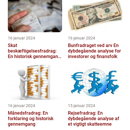
16 januar 2024
16 januar 2024
Skat
Bunfradraget ved arv En
beskæftigelsesfradrag:
dybdegående analyse for
En historisk gennemgang
investorer og finansfolk
af et vigtigt
skattefritagelsesprogram
for inves...
16 januar 2024
15 januar 2024
Månedsfradrag: En
Rejsefradrag: En
forklaring og historisk
dybdegående analyse af
gennemgang
et vigtigt skatteemne