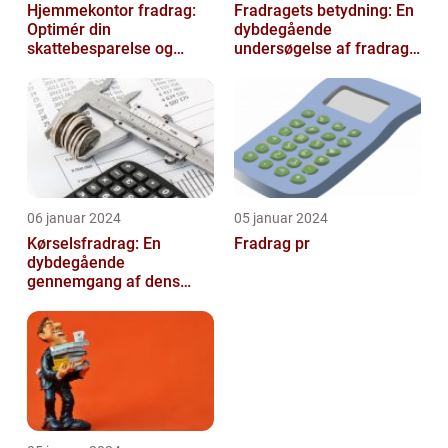
Hjemmekontor fradrag:
Fradragets betydning: En
Optimér din
dybdegående
skattebesparelse og
undersøgelse af fradrag
arbejdseffektivitet
og dets udvikling gennem
tiden
06 januar 2024
05 januar 2024
Kørselsfradrag: En
Fradrag pr
dybdegående
gennemgang af dens
betydning og udvikling
over tid