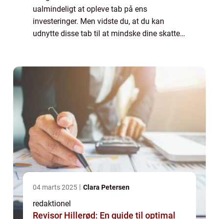
ualmindeligt at opleve tab på ens
investeringer. Men vidste du, at du kan
udnytte disse tab til at mindske dine skatter?
I denne artikel vil vi udforske verdenen af
“tab på aktier fradrag” og give...
04 marts 2025
Clara Petersen
redaktionel
Revisor Hillerød: En guide til optimal