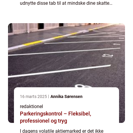
udnytte disse tab til at mindske dine skatter?
I denne artikel vil vi udforske verdenen af
“tab på aktier fradrag” og give...
16 marts 2025
Annika Sørensen
redaktionel
Parkeringskontrol – Fleksibel,
professionel og tryg
I dagens volatile aktiemarked er det ikke